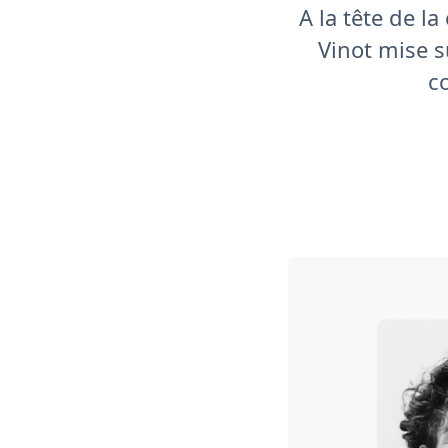
A la tête de l
Vinot mise s
co
"Chez Brittany Ferrie