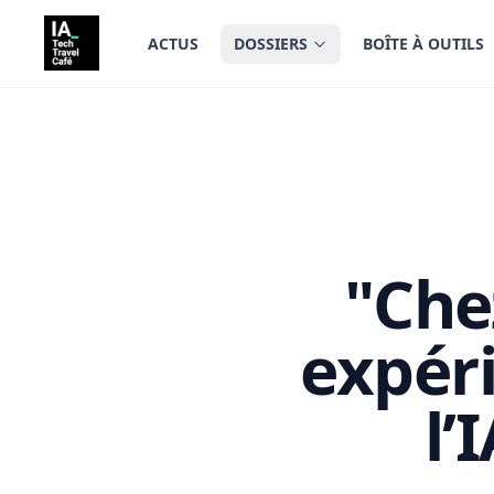
tenu principal
ACTUS
DOSSIERS
BOÎTE À OUTILS
"Che
expér
l’