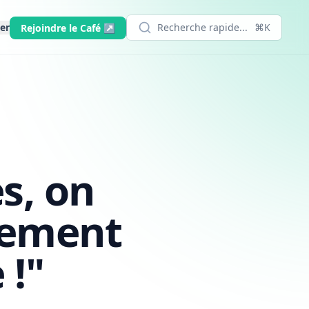
er
Recherche rapide...
⌘K
Rejoindre le Café ↗
s, on
vement
 !"