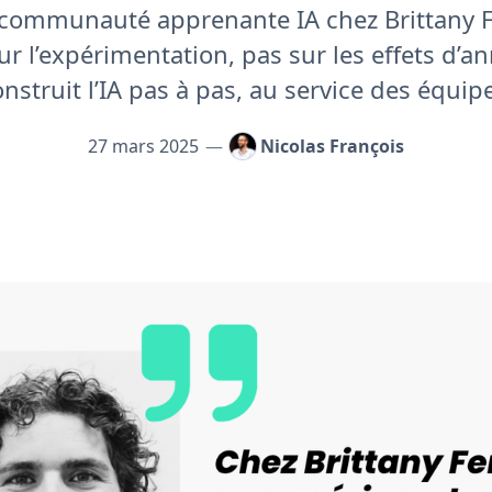
a communauté apprenante IA chez Brittany F
ur l’expérimentation, pas sur les effets d’an
nstruit l’IA pas à pas, au service des équip
27 mars 2025
—
Nicolas François
s, on expérimente collectivement l’IA... et ça marche !"