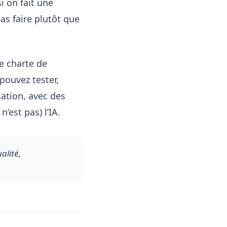
si on fait une
as faire plutôt que
e charte de
 pouvez tester,
sation, avec des
’est pas) l’IA.
lité, 