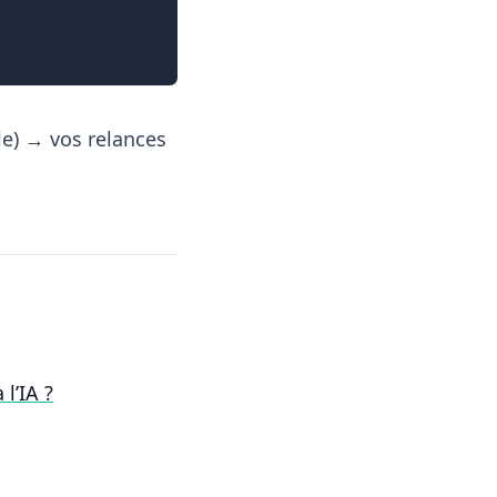
ale) → vos relances
l’IA ?