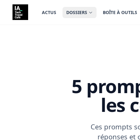
tenu principal
ACTUS
DOSSIERS
BOÎTE À OUTILS
5 promp
les 
Ces prompts so
réponses et o