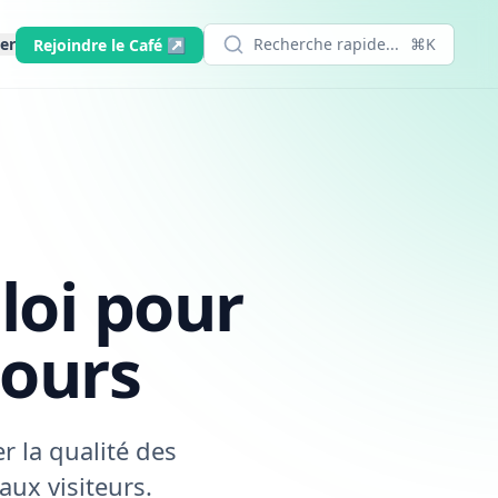
er
Recherche rapide...
⌘K
Rejoindre le Café ↗
loi pour
jours
 la qualité des
aux visiteurs.