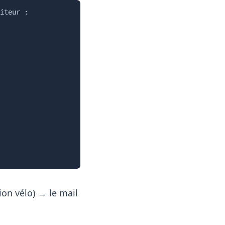
Copier
iteur :

ion vélo) → le mail