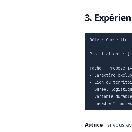
3. Expérie
Rôle : Conseiller 
Profil client : [t
Tâche : Propose 1–
- Caractère exclus
- Lien au territoi
- Durée, logistiqu
- Variante durable
Astuce :
si vous av