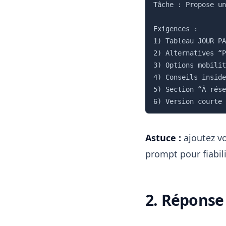
Tâche : Propose un
Exigences :

1) Tableau JOUR PA
2) Alternatives “P
3) Options mobilit
4) Conseils inside
5) Section “À rése
Astuce :
ajoutez vo
prompt pour fiabili
2. Réponse 