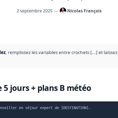
2 septembre 2025
—
Nicolas François
mploi pour les conseillers en séjours
lez
, remplissez les variables entre crochets [...] et laissez
re 5 jours + plans B météo
nseiller en séjour expert de [DESTINATION].
