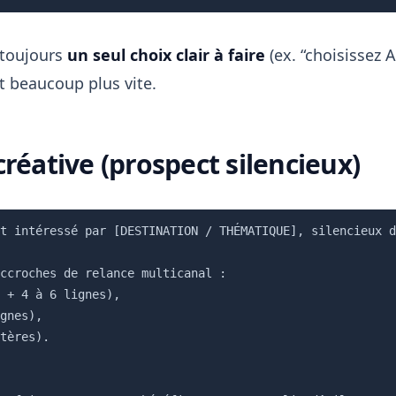
toujours
un seul choix clair à faire
(ex. “choisissez A
t beaucoup plus vite.
créative (prospect silencieux)
t intéressé par [DESTINATION / THÉMATIQUE], silencieux d
ccroches de relance multicanal :

 + 4 à 6 lignes),

gnes),

tères).
