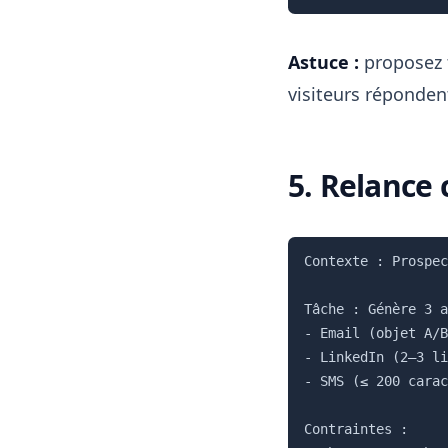
Astuce :
proposez 
visiteurs réponden
5. Relance 
Contexte : Prospec
Tâche : Génère 3 a
- Email (objet A/B
- LinkedIn (2–3 li
- SMS (≤ 200 carac
Contraintes :
