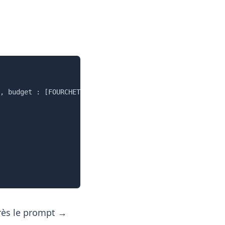
Copier
, budget : [FOURCHETTE], date : [DATES].

après le prompt →