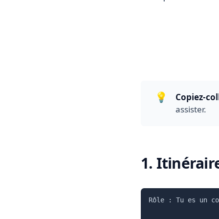
5 prompts prêts à l’e
💡
Copiez-col
assister.
1. Itinérai
Rôle : Tu es un co