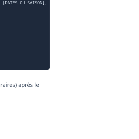
 [DATES OU SAISON], avec un rythme [RYTHME] et ces contr
raires) après le