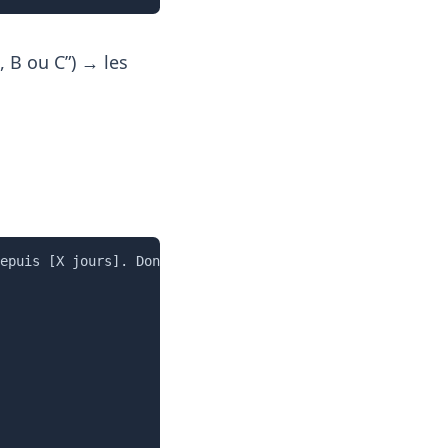
, B ou C”) → les
Copier
epuis [X jours]. Données : [centres d’intérêt].
