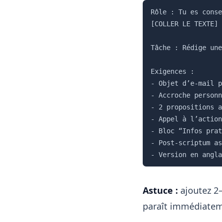
Rôle : Tu es conse
[COLLER LE TEXTE]

Tâche : Rédige une
Exigences :

- Objet d’e-mail p
- Accroche personn
- 2 propositions a
- Appel à l’action
- Bloc “Infos prat
- Post-scriptum as
- Version en angla
Astuce :
ajoutez 2–
paraît immédiatem