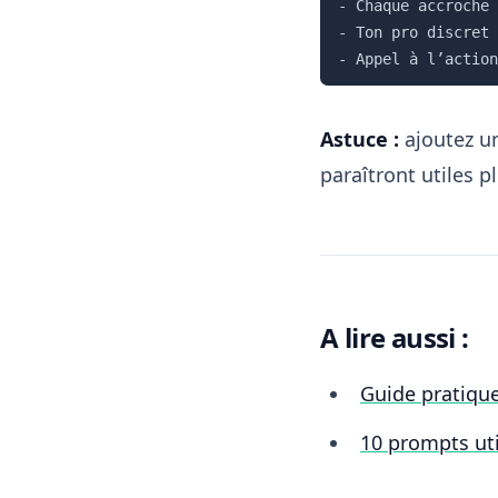
- Chaque accroche 
- Ton pro discret 
Astuce :
ajoutez 
paraîtront utiles 
A lire aussi :
Guide pratique
10 prompts uti