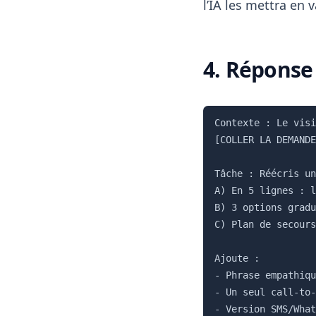
l’IA les mettra en 
4. Réponse 
Contexte : Le visi
[COLLER LA DEMANDE
Tâche : Réécris un
A) En 5 lignes : l
B) 3 options gradu
C) Plan de secours
Ajoute :

- Phrase empathiqu
- Un seul call-to-