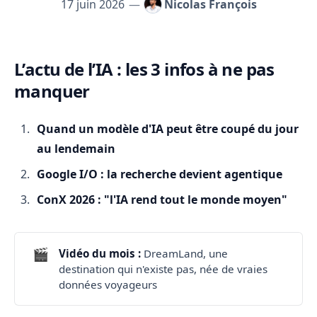
17 juin 2026
—
Nicolas François
L’actu de l’IA : les 3 infos à ne pas
Ma veille IA de mai 2026
manquer
Quand un modèle d'IA peut être coupé du jour
au lendemain
Google I/O : la recherche devient agentique
ConX 2026 : "l'IA rend tout le monde moyen"
🎬
Vidéo du mois : 
DreamLand, une
destination qui n'existe pas, née de vraies
données voyageurs