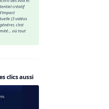
chro des voix et 
ntiel créatif 
d’impact 
uelle (3 vidéos 
énérer, c’est 
imité… où tout 
es clics aussi