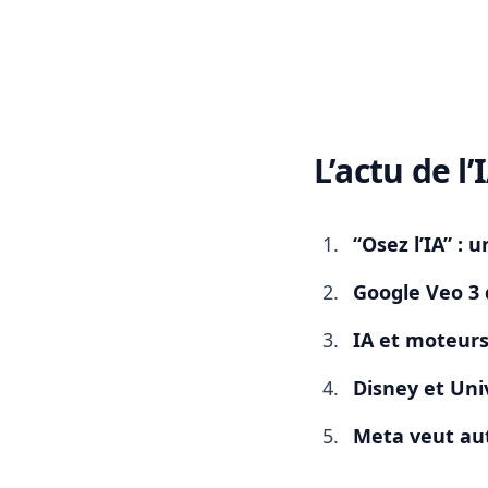
L’actu de l
Ma veille IA de juin 2
“Osez l’IA” : 
Google Veo 3 
IA et moteurs 
Disney et Uni
Meta veut auto