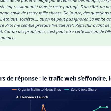
ible de ne pas être bluffé par le réalisme des images, la syn
ste impressionnant ! Mais je reste partagé. D’un côté, un pote
ne envie de tester mille choses. De l’autre, des questions 
 éthique, sociétal…) qu’on ne peut pas ignorer. La limite act
ffre Pro) me semble presque “vertueuse”. Réfléchir avant de g
 Car un des problèmes, c’est peut-être cette illusion de l’ill
équence.
s de réponse : le trafic web s’effondre, l