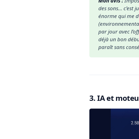
Mon avis :
 Imposs
des sons… c’est ju
énorme qui me don
(environnemental,
par jour avec l’o
déjà un bon début.
paraît sans cons
3. IA et moteur