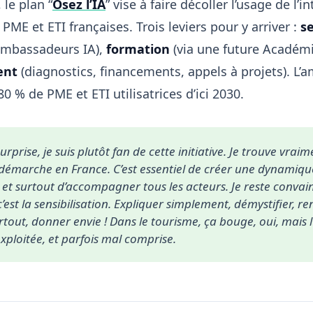
 le plan “
Osez l’IA
” vise à faire décoller l’usage de l’i
s PME et ETI françaises. Trois leviers pour y arriver :
se
ambassadeurs IA),
formation
(via une future Académie
ent
(diagnostics, financements, appels à projets). L’a
80 % de PME et ETI utilisatrices d’ici 2030.
urprise, je suis plutôt fan de cette initiative. Je trouve vraime
démarche en France. C’est essentiel de créer une dynamiqu
A, et surtout d’accompagner tous les acteurs. Je reste convain
est la sensibilisation. Expliquer simplement, démystifier, re
rtout, donner envie ! Dans le tourisme, ça bouge, oui, mais l’
ploitée, et parfois mal comprise.