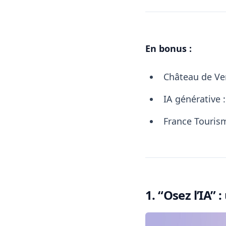
En bonus :
Château de Ver
IA générative 
France Tourism
1. “Osez l’IA” 