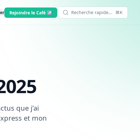
er
Recherche rapide...
⌘K
Rejoindre le Café ↗
 2025
ctus que j’ai
express et mon