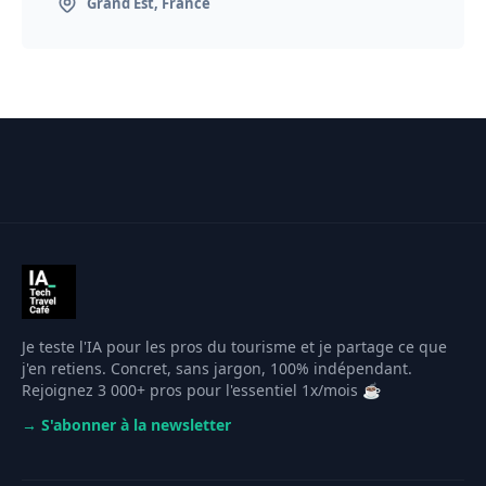
Grand Est, France
Je teste l'IA pour les pros du tourisme et je partage ce que
j'en retiens. Concret, sans jargon, 100% indépendant.
Rejoignez 3 000+ pros pour l'essentiel 1x/mois ☕️
→ S'abonner à la newsletter