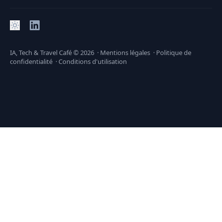
IA, Tech & Travel Café
© 2026 ·
Mentions légales
·
Politique de
confidentialité
·
Conditions d'utilisation